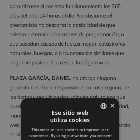
garantizarse el correcto funcionamiento los 365
días del año, 24 horas al día. No obstante, el
prestamista no descarta la posibilidad de que
existan determinados errores de programación, o
que sucedan causas de fuerza mayor, catástrofes
naturales, huelgas, o circunstancias similares que
hagan imposible el acceso a la página web.
PLAZA GARCÍA, DANIEL
no otorga ninguna
garantía ni se hace responsable, en caso alguno, de
los daños y perjuicios de cualquier naturaleza que
×
puedan salir a colación de la falta de disponibilidad,
Ese sitio web
mantenimiento y efectivo funcionamiento de la
utiliza cookies
SPANISH
web o de sus servicios y contenidos; de la existencia
This website uses cookies to improve user
CATALAN
de virus, programas maliciosos o lesivos en los
experience. By using our website you consent